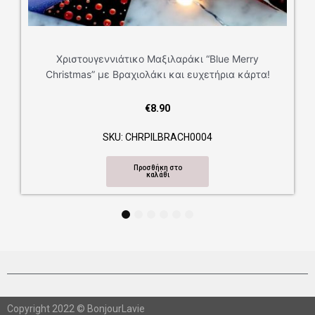
ουγεννιάτικο Μαξιλαράκι “Blue Merry
as” με Βραχιολάκι και ευχετήρια κάρτα!
€
8.90
SKU: CHRPILBRACH0004
Προσθήκη στο
καλάθι
1
2
3
4
5
6
Copyright 2022 © BonjourLavie