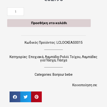
15
Λαμπάδα
Ρολόϊ
Προσθήκη στο καλάθι
Τοίχου
"Super
Power
Boy"
Κωδικός Προϊόντος: LCLOCKEAS0015
ποσότητα
Κατηγορίες:
Εποχιακά
,
Λαμπάδα-Ρολόϊ Τοίχου
,
Λαμπάδες
για Πάσχα
,
Πάσχα
Categories:
Bonjour bebe
Κοινοποίηση σε: