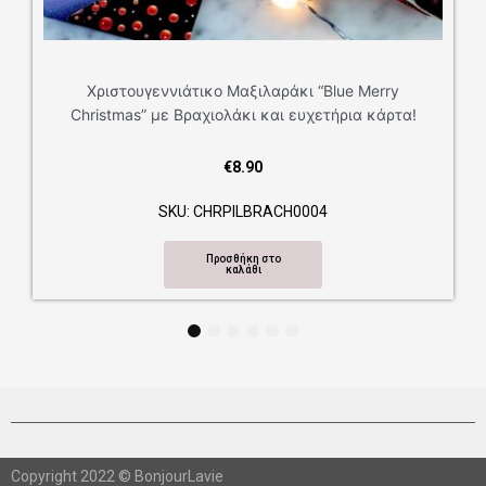
Χριστουγεννιάτικο Μαξιλαράκι “Blue Merry
Christmas” με Βραχιολάκι και ευχετήρια κάρτα!
€
8.90
SKU: CHRPILBRACH0004
Προσθήκη στο
καλάθι
1
2
3
4
5
6
Copyright 2022 © BonjourLavie