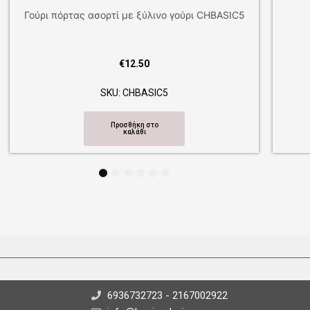
Γούρι πόρτας ασορτί με ξύλινο γούρι
CHRGDOOR42
€
12.50
SKU: CHRGDOOR42
Προσθήκη στο
καλάθι
1
2
3
4
5
6
6936732723 - 2167002922