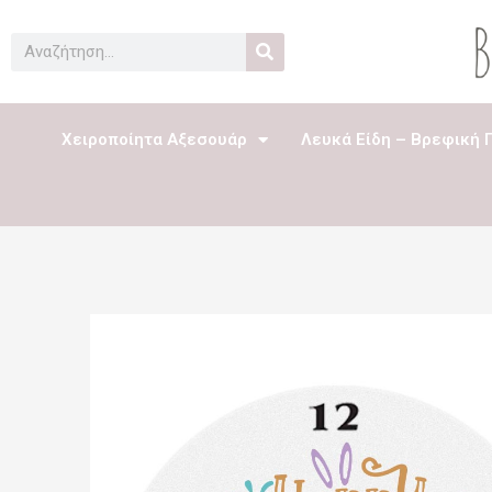
Μετάβαση
στο
Search
περιεχόμενο
Χειροποίητα Αξεσουάρ
Λευκά Είδη – Βρεφική 