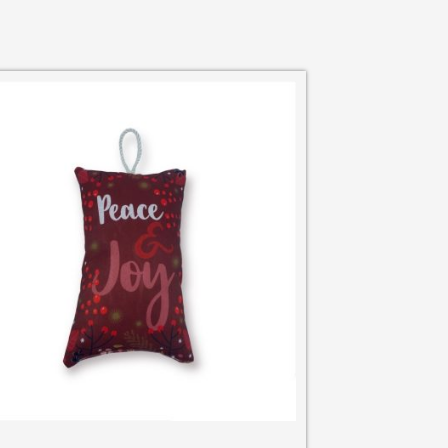
Γούρι πόρτας ασορτί με ξύλινο γούρι
CHRGDOOR43
€
12.50