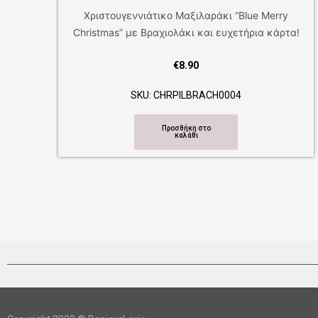
erry
Γούρι πόρτας ασορτί με ξύλινο γούρι CHBASIC5
κάρτα!
€
12.50
SKU: CHBASIC5
Προσθήκη στο
καλάθι