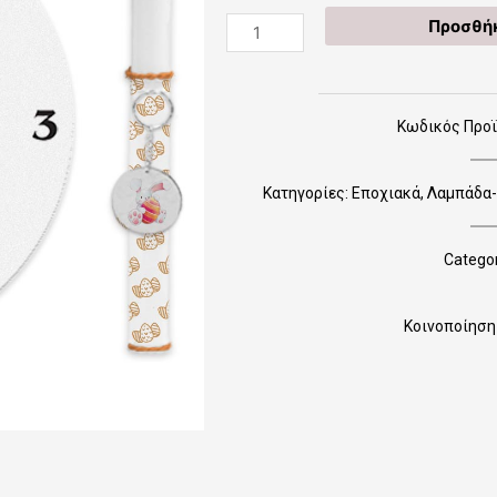
43
Προσθήκ
Λαμπάδα
Ρολόϊ
Τοίχου
"Happy
Κωδικός Προ
Easter"
ποσότητα
Κατηγορίες:
Εποχιακά
,
Λαμπάδα-
Categor
Κοινοποίηση 