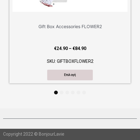
Gift Box Accessories FLOWER2
Price
€
24.90
–
€
84.90
range:
SKU: GIFTBOXFLOWER2
€24.90
through
Επιλογή
€84.90
1
2
3
4
5
6
Copyright 2022 © BonjourLavie