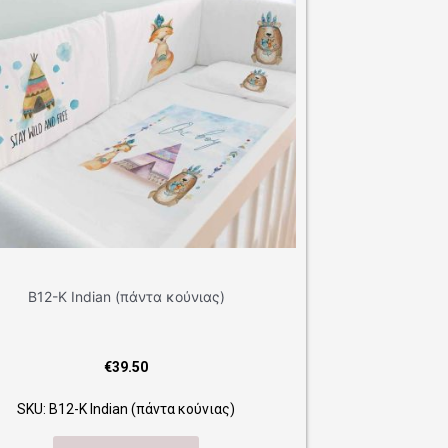
Β09-Κ Travel Boy (πάντα κούνιας)
νιας)
€
39.50
SKU: Β09-Κ Travel Boy (πάντα κούνιας)
Προσθήκη στο
ύνιας)
καλάθι