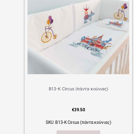
Κ Circus (πάντα κούνιας)
Β14-Κ Mexico (π
€
39.50
€
39
13-Κ Circus (πάντα κούνιας)
SKU: Β14-Κ Mexico