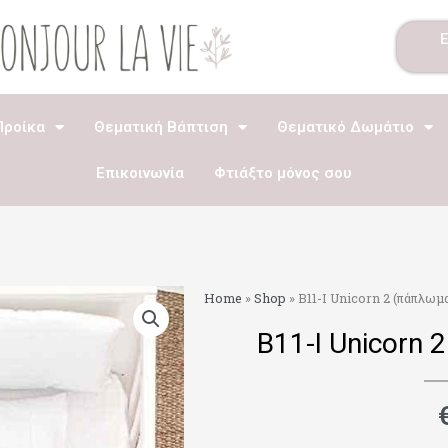
Προίκα
Θεματική Βάπτιση
Θεματικό Δωμάτιο
Επικοινωνία
Φτιάξτο μόνος σου
Home
»
Shop
»
Β11-Ι Unicorn 2 (πάπλωμ
Β11-Ι Unicorn 