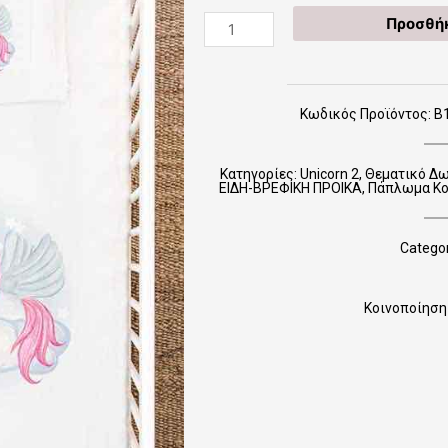
Β11-
Προσθήκ
Ι
Unicorn
2
(πάπλωμα
Κωδικός Προϊόντος: Β1
κούνιας)
ποσότητα
Κατηγορίες:
Unicorn 2
,
Θεματικό Δ
ΕΙΔΗ-ΒΡΕΦΙΚΗ ΠΡΟΙΚΑ
,
Πάπλωμα Κού
Categor
Κοινοποίηση 