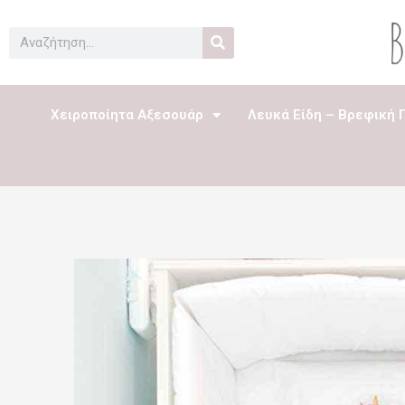
Μετάβαση
στο
Search
περιεχόμενο
Χειροποίητα Αξεσουάρ
Λευκά Είδη – Βρεφική 