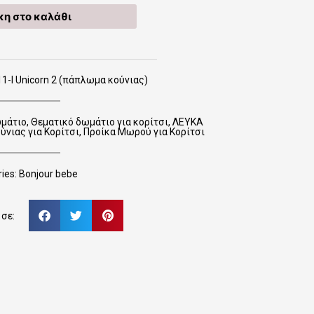
η στο καλάθι
1-Ι Unicorn 2 (πάπλωμα κούνιας)
ωμάτιο
,
Θεματικό δωμάτιο για κορίτσι
,
ΛΕΥΚΑ
νιας για Κορίτσι
,
Προίκα Μωρού για Κορίτσι
ies:
Bonjour bebe
σε: